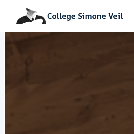
Aller
College Simone Veil
au
contenu