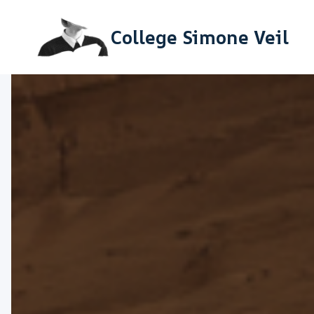
Aller
College Simone Veil
au
contenu