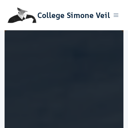
Aller
au
College Simone Veil
contenu