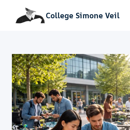
Aller
College Simone Veil
au
contenu